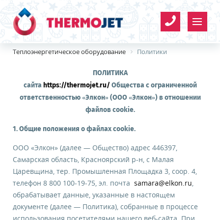
Теплоэнергетическое оборудование
Политики
ПОЛИТИКА
сайта
https://thermojet.ru/
Общества с ограниченной
ответственностью «Элкон» (ООО «Элкон») в отношении
файлов cookie.
1. Общие положения о файлах cookie.
ООО «Элкон» (далее — Общество) адрес 446397,
Организация
Имя
*
Самарская область, Красноярский р-н, с Малая
*
Царевщина, тер. Промышленная Площадка 3, соор. 4,
телефон 8 800 100-19-75, эл. почта
samara@elkon.ru
,
Телефон
*
обрабатывает данные, указанные в настоящем
документе (далее — Политика), собранные в процессе
использования посетителями нашего веб-сайта. При