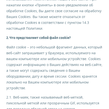
нажатии кнопки «Принять» в окне-уведомлении об
E-mail
обработке Cookies, Вы даете свое согласие на обработку
Ваших Cookies. Вы также можете отказаться от
обработки Cookies в соответствии с пунктом 14.3
Контакты для связи
настоящей Политики.
2. Что представляет собой файл cookie?
Москва, Одинцово, 143002, Можайское шоссе, д. 55,
Файл cookie – это небольшой фрагмент данных, который
офис 7
веб-сайт запрашивает у браузера, используемого на
вашем компьютере или мобильном устройстве. Cookies
содержат информацию о Ваших действиях на веб-сайте,
Бесплатно по России
а также могут содержать сведения о Вашем
оборудовании, дату и время сессии. Сookies хранятся
тел. 8 800 100 1975
локально на Вашем компьютере или мобильном
устройстве.
Я даю свое
согласие
на обработку персональных
данных в соответствии с
политикой
*
2.1. Веб-маяк, также называемый веб-меткой,
пиксельной меткой или прозрачным GIF, используется
Я даю свое
согласие
на получение
для передачи обратной связи на сервер.