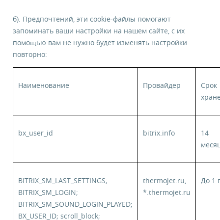
б). Предпочтений, эти cookie-файлы помогают
запоминать ваши настройки на нашем сайте, с их
помощью вам не нужно будет изменять настройки
повторно:
Наименование
Провайдер
Срок
хран
bx_user_id
bitrix.info
14
меся
BITRIX_SM_LAST_SETTINGS;
thermojet.ru,
До 1 
BITRIX_SM_LOGIN;
*.thermojet.ru
BITRIX_SM_SOUND_LOGIN_PLAYED;
BX_USER_ID; scroll_block;