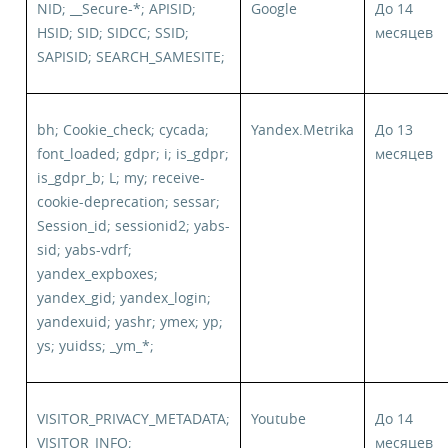
NID; __Secure-*; APISID;
Google
До 14
HSID; SID; SIDCC; SSID;
месяцев
SAPISID; SEARCH_SAMESITE;
bh; Cookie_check; cycada;
Yandex.Metrika
До 13
font_loaded; gdpr; i; is_gdpr;
месяцев
is_gdpr_b; L; my; receive-
cookie-deprecation; sessar;
Session_id; sessionid2; yabs-
sid; yabs-vdrf;
yandex_expboxes;
yandex_gid; yandex_login;
yandexuid; yashr; ymex; yp;
ys; yuidss; _ym_*;
VISITOR_PRIVACY_METADATA;
Youtube
До 14
VISITOR_INFO;
месяцев