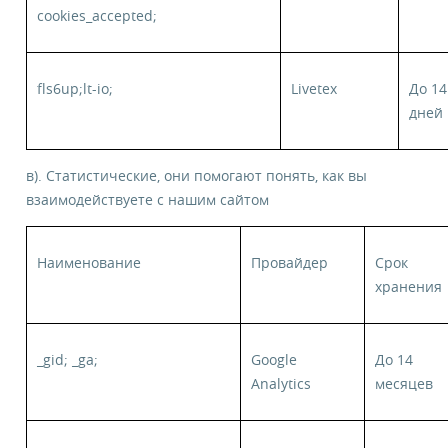
cookies_accepted;
fls6up;lt-io;
Livetex
До 14
дней
в). Статистические, они помогают понять, как вы
взаимодействуете с нашим сайтом
Наименование
Провайдер
Срок
хранения
_gid; _ga;
Google
До 14
Analytics
месяцев