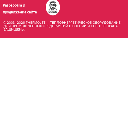
Разработка и
продвижение сайта
© 2003–2026 THERMOJET — ТЕПЛОЭНЕРГЕТИЧЕСКОЕ ОБОРУДОВАНИЕ
ДЛЯ ПРОМЫШЛЕННЫХ ПРЕДПРИЯТИЙ В РОССИИ И СНГ. ВСЕ ПРАВА
ЗАЩИЩЕНЫ.
купить
промышленный
парогенератор
в
москве
отопление
помещений
производства
теплогенератор
дизельный
цена