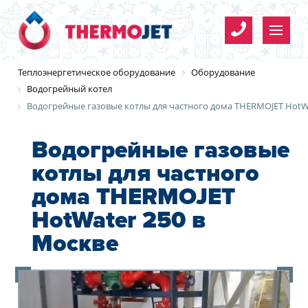
Имя
*
Теплоэнергетическое оборудование
Оборудование
Водогрейный котел
Водогрейные газовые котлы для частного дома THERMOJET HotW
Телефон
*
Водогрейные газовые
котлы для частного
Организация
Имя
*
E-mail
Организация
Имя
*
*
дома THERMOJET
*
HotWater 250 в
Телефон
*
Москве
Согласие на обработку
Телефон
*
персональных данных
E-mail
Y
E-mail