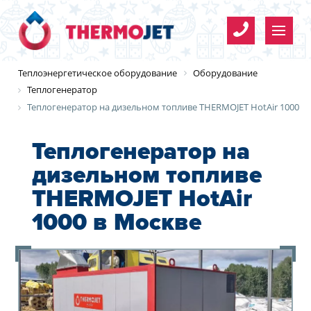
Имя
*
Теплоэнергетическое оборудование
Оборудование
Теплогенератор
Теплогенератор на дизельном топливе THERMOJET HotAir 1000
Телефон
*
Теплогенератор на
дизельном топливе
Организация
Имя
*
E-mail
Организация
Имя
*
*
THERMOJET HotAir
*
1000 в Москве
Телефон
*
Согласие на обработку
Телефон
*
персональных данных
E-mail
Y
E-mail