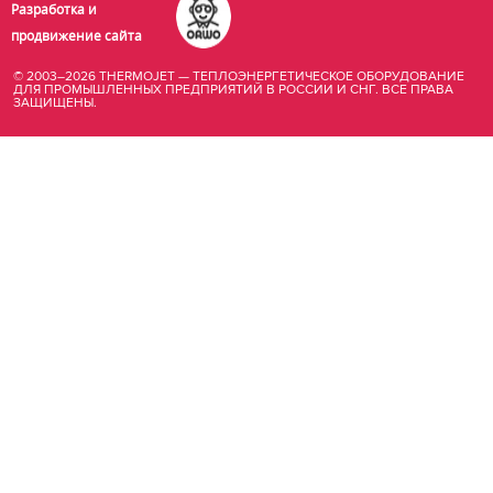
Разработка и
продвижение сайта
© 2003–2026 THERMOJET — ТЕПЛОЭНЕРГЕТИЧЕСКОЕ ОБОРУДОВАНИЕ
ДЛЯ ПРОМЫШЛЕННЫХ ПРЕДПРИЯТИЙ В РОССИИ И СНГ. ВСЕ ПРАВА
ЗАЩИЩЕНЫ.
купить
промышленный
парогенератор
в
москве
отопление
помещений
производства
теплогенератор
дизельный
цена
газовый